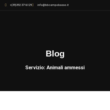
+(39)392 3716129
info@bbcampobasso.it
Blog
Servizio: Animali ammessi