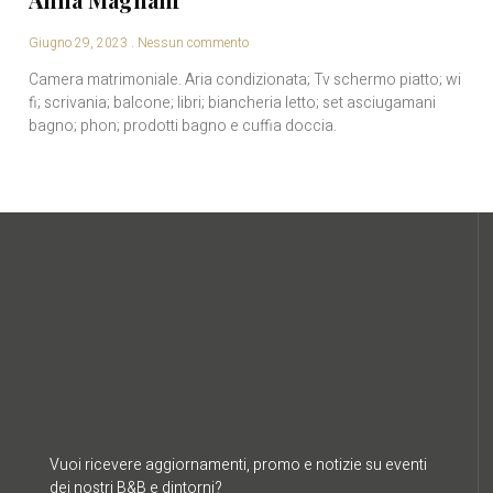
Giugno 29, 2023
Nessun commento
Camera matrimoniale. Aria condizionata; Tv schermo piatto; wi
fi; scrivania; balcone; libri; biancheria letto; set asciugamani
bagno; phon; prodotti bagno e cuffia doccia.
Vuoi ricevere aggiornamenti, promo e notizie su eventi
dei nostri B&B e dintorni?